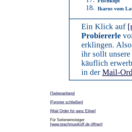
Fischkopf
18.
Ikarus vom Lau
Ein Klick auf
[
Probiererle
von
erklingen. Als
ihr sollt unse
käuflich erwerb
in der
Mail-Ord
[Seitenanfang]
[Fenster schließen]
[Mail Order für ganz Eilige]
Für Seiteneinsteiger:
[www.grachmusikoff.de öffnen]