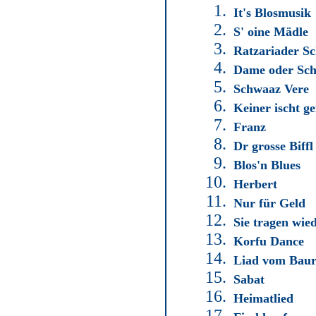
1.
It's Blosmusik
2.
S' oine Mädle
3.
Ratzariader Sc
4.
Dame oder Sch
5.
Schwaaz Vere
6.
Keiner ischt ge
7.
Franz
8.
Dr grosse Biffl
9.
Blos'n Blues
10.
Herbert
11.
Nur für Geld
12.
Sie tragen wie
13.
Korfu Dance
14.
Liad vom Baur
15.
Sabat
16.
Heimatlied
17.