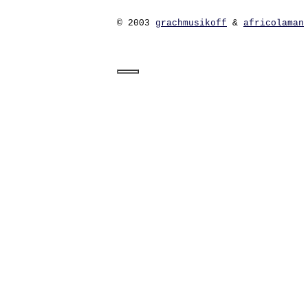
© 2003
grachmusikoff
&
africolaman