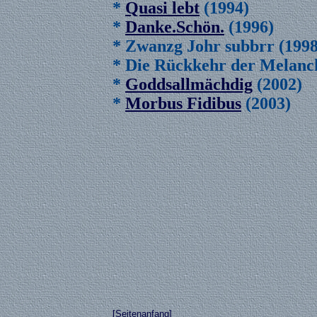
*
Quasi lebt
(1994)
*
Danke.Schön.
(1996)
* Zwanzg Johr subbrr (1998
* Die Rückkehr der Melanch
*
Goddsallmächdig
(2002)
*
Morbus Fidibus
(2003)
[Seitenanfang]