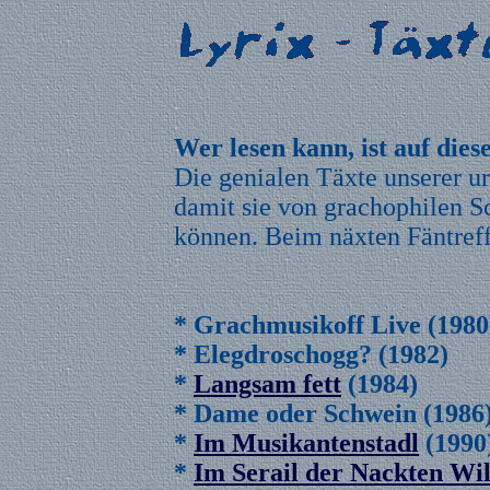
.
.
Wer lesen kann, ist auf diese
Die genialen Täxte unserer ur
damit sie von grachophilen 
können. Beim näxten Fäntreffe
.
.
* Grachmusikoff Live (1980
* Elegdroschogg? (1982)
*
Langsam fett
(1984)
* Dame oder Schwein (1986
*
Im Musikantenstadl
(1990
*
Im Serail der Nackten Wi